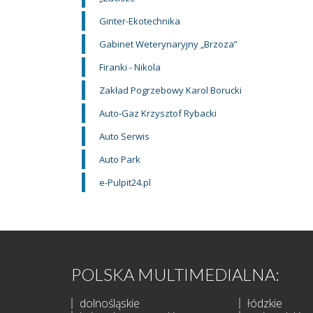
Ginter-Ekotechnika
Gabinet Weterynaryjny „Brzoza”
Firanki - Nikola
Zakład Pogrzebowy Karol Borucki
Auto-Gaz Krzysztof Rybacki
Auto Serwis
Auto Park
e-Pulpit24.pl
POLSKA MULTIMEDIALNA:
dolnośląskie
łódzkie