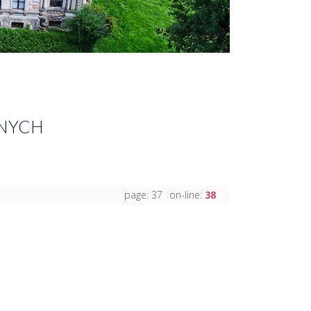
LNYCH
page: 37
on-line:
38