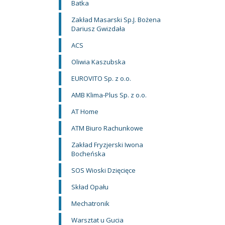
Batka
Zakład Masarski Sp.J. Bożena
Dariusz Gwizdała
ACS
Oliwia Kaszubska
EUROVITO Sp. z o.o.
AMB Klima-Plus Sp. z o.o.
AT Home
ATM Biuro Rachunkowe
Zakład Fryzjerski Iwona
Bocheńska
SOS Wioski Dzięcięce
Skład Opału
Mechatronik
Warsztat u Gucia